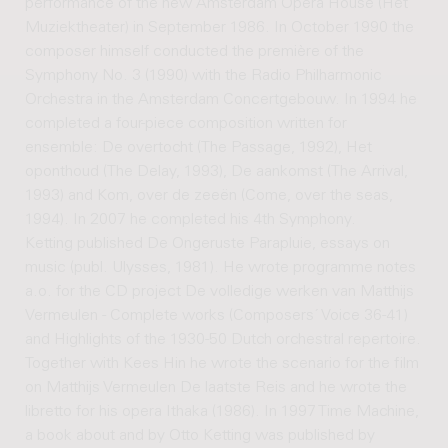
performance of the new Amsterdam Opera House (Het
Muziektheater) in September 1986. In October 1990 the
composer himself conducted the première of the
Symphony No. 3 (1990) with the Radio Philharmonic
Orchestra in the Amsterdam Concertgebouw. In 1994 he
completed a four-piece composition written for
ensemble: De overtocht (The Passage, 1992), Het
oponthoud (The Delay, 1993), De aankomst (The Arrival,
1993) and Kom, over de zeeën (Come, over the seas,
1994). In 2007 he completed his 4th Symphony.
Ketting published De Ongeruste Parapluie, essays on
music (publ. Ulysses, 1981). He wrote programme notes
a.o. for the CD project De volledige werken van Matthijs
Vermeulen - Complete works (Composers´ Voice 36-41)
and Highlights of the 1930-50 Dutch orchestral repertoire.
Together with Kees Hin he wrote the scenario for the film
on Matthijs Vermeulen De laatste Reis and he wrote the
libretto for his opera Ithaka (1986). In 1997 Time Machine,
a book about and by Otto Ketting was published by