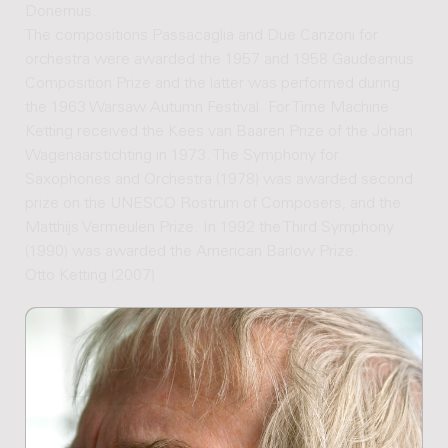
Donemus.
The compositions Passacaglia and Due Canzoni for
orchestra were awarded the 1957 and 1958 Gaudeamus
Composition Prize and the latter was performed during
the 1963 Warsaw Autumn Festival. For Time Machine
Ketting received the Kees van Baaren Prize of the Johan
Wagenaarstichting in 1973. The Symphony for
Saxophones and Orchestra (1978) was awarded second
prize on the UNESCO Rostrum of Composers, and the
Matthijs Vermeulen Prize. In 1992 the Third Symphony
(1990) was awarded the American Barlow Prize.
Otto Ketting (2007)