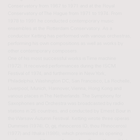
Conservatory from 1967 to 1971 and at the Royal
Conservatory of The Hague from 1971 to 1974. From
1978 to 1991 he conducted contemporary music
ensembles at the Rotterdam Conservatory. As a
conductor Ketting has performed with various orchestras,
performing his own compositions as well as works by
other contemporary composers.
One of his most successful works is Time machine
(1972). It received performances during the ISCM
Festival of 1974, and furthermore in New York,
Philadelphia, Washington DC, San Francisco, La Rochelle,
Liverpool, Munich, Hannover, Vienna, Hong Kong and
various places in The Netherlands. The Symphony for
Saxophones and Orchestra was broadcasted by radio
stations in 25 countries, and conducted by Ernest Bour in
the Warsaw Autumn Festival. Ketting wrote three operas:
Dummies (1974), O, gij, rhinoceros (O, thou Rhinoceros)
(1977) and Ithaka (1986), which premiered as opening