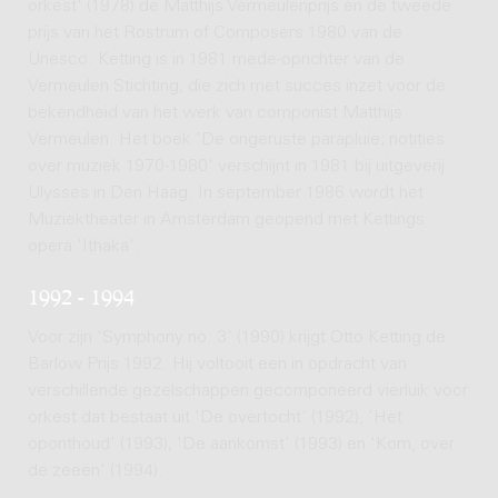
orkest' (1978) de Matthijs Vermeulenprijs en de tweede
prijs van het Rostrum of Composers 1980 van de
Unesco. Ketting is in 1981 mede-oprichter van de
Vermeulen Stichting, die zich met succes inzet voor de
bekendheid van het werk van componist Matthijs
Vermeulen. Het boek 'De ongeruste parapluie; notities
over muziek 1970-1980' verschijnt in 1981 bij uitgeverij
Ulysses in Den Haag. In september 1986 wordt het
Muziektheater in Amsterdam geopend met Kettings
opera 'Ithaka'.
1992 - 1994
Voor zijn 'Symphony no. 3' (1990) krijgt Otto Ketting de
Barlow Prijs 1992. Hij voltooit een in opdracht van
verschillende gezelschappen gecomponeerd vierluik voor
orkest dat bestaat uit 'De overtocht' (1992), 'Het
oponthoud' (1993), 'De aankomst' (1993) en 'Kom, over
de zeeën' (1994).