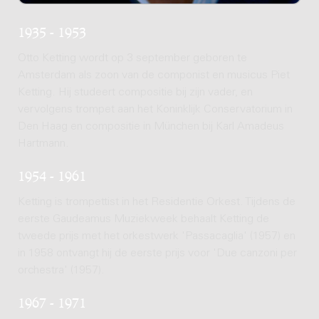
1935 - 1953
Otto Ketting wordt op 3 september geboren te
Amsterdam als zoon van de componist en musicus Piet
Ketting. Hij studeert compositie bij zijn vader, en
vervolgens trompet aan het Koninklijk Conservatorium in
Den Haag en compositie in München bij Karl Amadeus
Hartmann.
1954 - 1961
Ketting is trompettist in het Residentie Orkest. Tijdens de
eerste Gaudeamus Muziekweek behaalt Ketting de
tweede prijs met het orkestwerk 'Passacaglia' (1957) en
in 1958 ontvangt hij de eerste prijs voor 'Due canzoni per
orchestra' (1957).
1967 - 1971