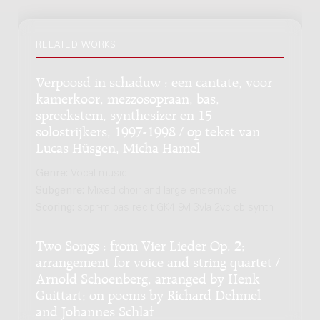
RELATED WORKS
Verpoosd in schaduw : een cantate, voor
kamerkoor, mezzosopraan, bas,
spreekstem, synthesizer en 15
solostrijkers, 1997-1998 / op tekst van
Lucas Hüsgen, Micha Hamel
Genre:
Vocal music
Subgenre:
Mixed choir and large ensemble
Scoring:
sopr-m bas recit GK4 9vl 3vla 2vc cb synth
Two Songs : from Vier Lieder Op. 2;
arrangement for voice and string quartet /
Arnold Schoenberg, arranged by Henk
Guittart; on poems by Richard Dehmel
and Johannes Schlaf