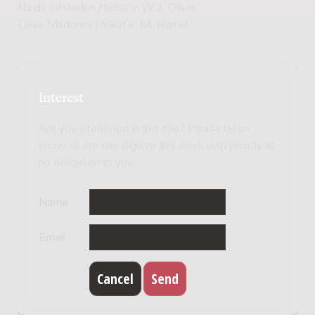
Na de elfsteden / tekst v. W.J. Otten
Lieve Madonna / tekst v. M. Hamel
Interest
Are you interested in this title? Please let us
know so we can digitize this work with priority at
no obligation to you.
Name
Email