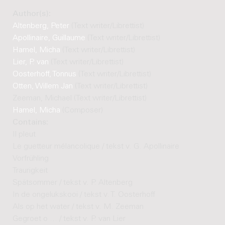
Author(s):
Altenberg, Peter
(Text writer/Librettist)
Apollinaire, Guillaume
(Text writer/Librettist)
Hamel, Micha
(Text writer/Librettist)
Lier, P. van
(Text writer/Librettist)
Oosterhoff, Tonnus
(Text writer/Librettist)
Otten, Willem Jan
(Text writer/Librettist)
Zeeman, Michael (Text writer/Librettist)
Hamel, Micha
(Composer)
Contains:
Il pleut
Le guetteur mélancolique / tekst v. G. Apollinaire
Vorfrühling
Traurigkeit
Spätsommer / tekst v. P. Altenberg
In de ongelukskooi / tekst v. T. Oosterhoff
Als op het water / tekst v. M. Zeeman
Gegroet o ... / tekst v. P. van Lier