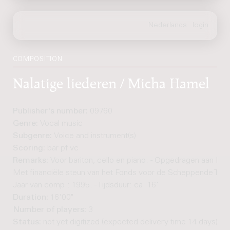
COMPOSITION
Nalatige liederen / Micha Hamel
Publisher's number:
09760
Genre:
Vocal music
Subgenre:
Voice and instrument(s)
Scoring:
bar pf vc
Remarks:
Voor bariton, cello en piano. - Opgedragen aan R. Bi
Met financiële steun van het Fonds voor de Scheppende Toon
Jaar van comp.: 1995. - Tijdsduur: ca. 16'
Duration:
16'00"
Number of players:
3
Status:
not yet digitized (expected delivery time 14 days)