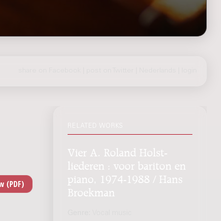
share on Facebook
|
post on Twitter
|
Nederlands
|
login
RELATED WORKS
Vier A. Roland Holst-
liederen : voor bariton en
piano, 1974-1988 / Hans
Broekman
Genre:
Vocal music