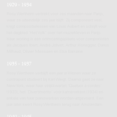
1929 - 1934
Rosy Wertheim vertrekt voor zes maanden naar Parijs,
waar ze uiteindelijk zes jaar blijft. Zij componeert veel,
krijgt compositielessen van Louis Aubert en schrijft voor
het dagblad 'Het Volk' over het muziekleven in Parijs.
Haar woning is een ontmoetingsplaats voor componisten
als Jacques Ibert, André Jolivet, Arthur Honegger, Darius
Milhaud, Olivier Messiaen en Elsa Barraine.
1935 - 1937
Rosy Wertheim verblijft een jaar in Wenen waar ze
contrapunt studeert bij Karl Weigl. Daarna gaat ze naar
New York, waar haar strijkkwartet 'Quatuor à cordes'
(1933), het 'Divertimento' voor kamerorkest (1934) en
enkele van haar pianowerken worden uitgevoerd. Een
jaar later keert Rosy Wertheim terug naar Amsterdam
1940 - 1945