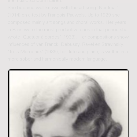
the music school in Laren.
She became well-known with the art song 'Neutraal'
(1914) on a text by François Pauwels. Up to 1929 she
composed mainly art songs and choral works. Her years
in Paris were the most productive ones in that period she
wrote 'Quatuor à cordes' (1933). Her compositions show
influences of van Franck, Debussy, Ravel en Stravinsky.
'Trois Morceaux' (1939), for flute and piano, is written in a
more sober and harmonically modern language.