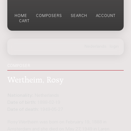
HOME
COMPOSERS
SEARCH
ACCOUNT
CART
COMPOSER
Wertheim, Rosy
Nationality:
Netherlands
Date of birth:
1888-02-19
Date of death:
1949-05-27
Rosy Wertheim was born on February 19, 1888 in
Amsterdam and she died on May 27, 1949 in Laren.