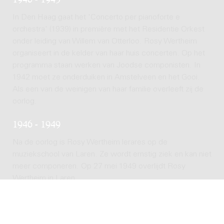
In Den Haag gaat het 'Concerto per pianoforte e
orchestra' (1939) in première met het Residentie Orkest
onder leiding van Willem van Otterloo. Rosy Wertheim
organiseert in de kelder van haar huis concerten. Op het
programma staan werken van Joodse componisten. In
1942 moet ze onderduiken in Amstelveen en het Gooi.
Als een van de weinigen van haar familie overleeft zij de
oorlog.
1946 - 1949
Na de oorlog is Rosy Wertheim lerares op de
muziekschool van Laren. Ze wordt ernstig ziek en kan niet
meer componeren. Op 27 mei 1949 overlijdt Rosy
Wertheim in Laren.