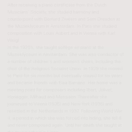
After receiving a piano certificate from the Dutch
Musicians' Society, she studied harmony and
counterpoint with Bernard Zweers and Sem Dresden at
the Muzieklyceum in Amsterdam. In Paris she studied
composition with Louis Aubert and in Vienna with Karl
Weigl.
In the 1920’s, she taught solfège en piano at the
Muzieklyceum in Amsterdam. She was also conductor of
a number of children's and women’s choirs, including the
choir of the Religious Socialist Union. In 1929 she moved
to Paris for six months but eventually stayed for six years
and became friends with Elsa Barraine. Her home was a
meeting point for composers including Ibert, Jolivet,
Honegger, Milhaud and Messiaen. Thereafter she
journeyed to Vienna (1935) and New York (1936) and
resettled in the Netherlands in 1937. Following World War
II, a period in which she was forced into hiding, she fell ill
and never composed again. Until her death she taught at