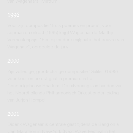
van Wagenaars 'Metrum'.
1996
Voor zijn compositie 'Trois poèmes en prose', voor
sopraan en orkest (1995) krijgt Wagenaar de Matthijs
Vermeulenprijs. "Een bijzondere mijlpaal in het oeuvre van
Wagenaar", oordeelde de jury.
2000
Zijn volledige, grootschalige compositie 'Galilei' (1999)
voor koor en orkest gaat in première in het
Concertgebouw Haarlem. De uitvoering is in handen van
het Noordhollands Philharmonisch Orkest onder leiding
van Jurjen Hempel.
2001
Diderik Wagenaar is centrale gast tijdens de Bang on a
Can Marathon in New York (Next Wave Festival in het