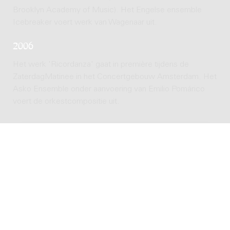
Brooklyn Academy of Music). Het Engelse ensemble
Icebreaker voert werk van Wagenaar uit.
2006
Het werk 'Ricordanza' gaat in première tijdens de
ZaterdagMatinee in het Concertgebouw Amsterdam. Het
Asko Ensemble onder aanvoering van Emilio Pomárico
voert de orkestcompositie uit.
ALL WORKS
38 works in Donemus catalogue
POPULAR WORKS