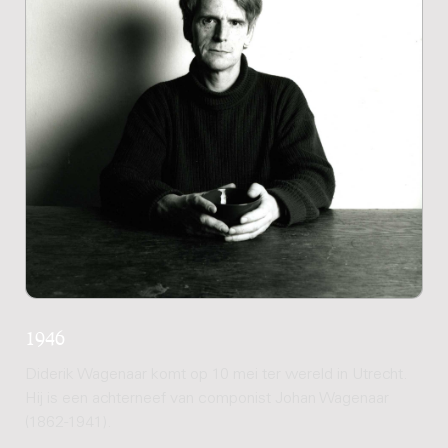
1946
Diderik Wagenaar komt op 10 mei ter wereld in Utrecht.
Hij is een achterneef van componist Johan Wagenaar
(1862-1941).