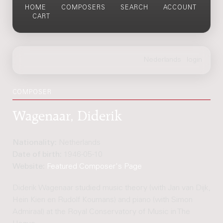
HOME
COMPOSERS
SEARCH
ACCOUNT
CART
COMPOSER
Wagenaar, Diderik
Nationality:
Netherlands
Date of birth:
1946-05-10
Website:
Featured Composer's Page
Diderik Wagenaar studied music theory (with Jan van Dijk,
Hein Kien en Rudolf Koumans) and piano (with Simon
Admiraal) at the Royal Conservatory of Music in The