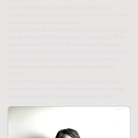
Hague.
Since 1990 Wagenaar teaches music theory and
twentieth century music at the Royal Conservatory, later
also orchestration and composition.
As a composer he is self-taught. Wagenaar's major works
include Praxis (1973) for two pianos; Liederen (1976) for
wind band; Tam Tam (1978) for the Hoketus Ensemble;
Metrum (1984) for large orchestra and saxophone quartet;
Solenne (1992) for six percussionists; Galilei (1999) for
orchestra and chorus and Tango Waltz for orchestra
(2004).
In April 1989 Wagenaar received the Kees van Baaren
Prize for Metrum. In 1996 he was awarded the Matthijs
Vermeulen Prize for Trois poèmes en prose (1995).