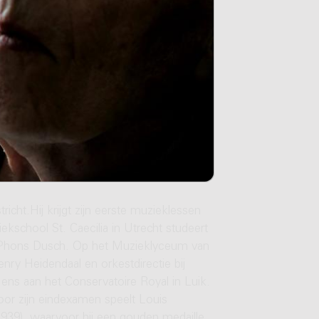
cht.Hij krijgt zijn eerste muzieklessen
school St. Caecilia in Utrecht studeert
bij Phons Dusch. Op het Muzieklyceum van
Henry Heidendaal en orkestdirectie bij
Hens aan het Conservatoire Royal in Luik.
Voor zijn eindexamen speelt Louis
1939), waarvoor hij een gouden medaille