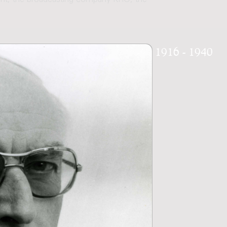
nt, the broadcasting company KRO, the
1916 - 1940