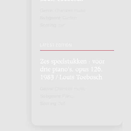
Genre:
Chamber music
Subgenre:
Carillon
Scoring:
car
LATEST EDITION
Zes speelstukken : voor
drie piano's, opus 126,
1983 / Louis Toebosch
Genre:
Chamber music
Subgenre:
Piano
Scoring:
3pf