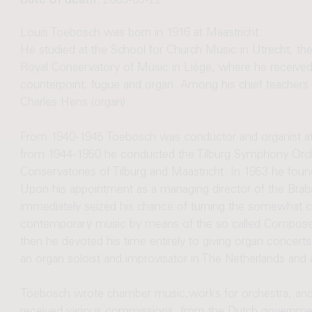
Date of death:
2009-05-22
Louis Toebosch was born in 1916 at Maastricht.
He studied at the School for Church Music in Utrecht, t
Royal Conservatory of Music in Liège, where he received
counterpoint, fugue and organ. Among his chief teacher
Charles Hens (organ).
From 1940-1945 Toebosch was conductor and organist at
from 1944-1950 he conducted the Tilburg Symphony Orch
Conservatories of Tilburg and Maastricht. In 1953 he fou
Upon his appointment as a managing director of the Brab
immediately seized his chance of turning the somewhat 
contemporary music by means of the so called Composers'
then he devoted his time entirely to giving organ conce
an organ soloist and improvisator in The Netherlands and 
Toebosch wrote chamber music,works for orchestra, and 