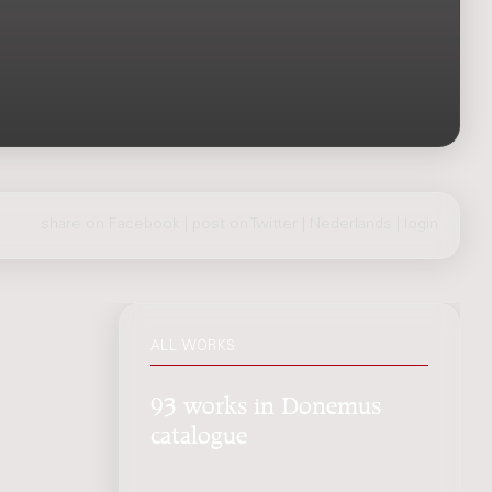
share on Facebook
|
post on Twitter
|
Nederlands
|
login
ALL WORKS
93 works in Donemus
catalogue