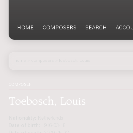
HOME
COMPOSERS
SEARCH
ACCO
home
>
composers
> Toebosch, Louis
COMPOSER
Toebosch, Louis
Nationality:
Netherlands
Date of birth:
1916-03-18