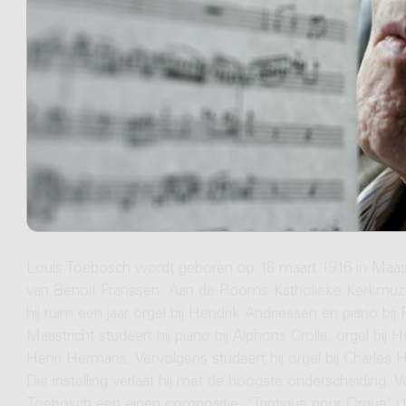
Louis Toebosch wordt geboren op 18 maart 1916 in Maastri
van Benoit Franssen. Aan de Rooms-Katholieke Kerkmuziek
hij ruim een jaar orgel bij Hendrik Andriessen en piano 
Maastricht studeert hij piano bij Alphons Crolla, orgel bij 
Henri Hermans. Vervolgens studeert hij orgel bij Charles 
Die instelling verlaat hij met de hoogste onderscheiding. 
Toebosch een eigen compositie, 'Triptique pour Orgue' (