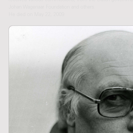
received various commissions, from the Dutch governme
Johan Wagenaar Foundation and others.
He died on May 22, 2009.