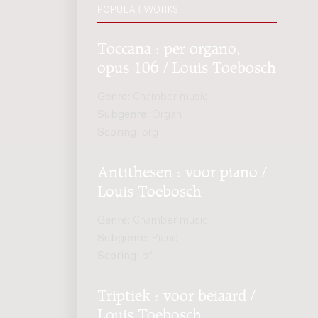
POPULAR WORKS
Toccana : per organo,
opus 106 / Louis Toebosch
Genre:
Chamber music
Subgenre:
Organ
Scoring:
org
Antithesen : voor piano /
Louis Toebosch
Genre:
Chamber music
Subgenre:
Piano
Scoring:
pf
Triptiek : voor beiaard /
Louis Toebosch