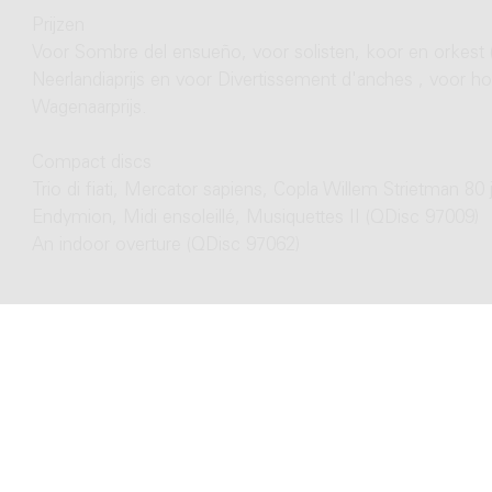
Prijzen
Voor Sombre del ensueño, voor solisten, koor en orkest (
Neerlandiaprijs en voor Divertissement d'anches , voor ho
Wagenaarprijs.
Compact discs
Trio di fiati, Mercator sapiens, Copla Willem Strietman 80
Endymion, Midi ensoleillé, Musiquettes II (QDisc 97009)
An indoor overture (QDisc 97062)