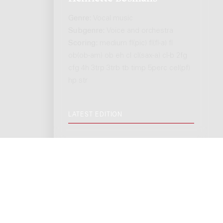
Genre:
Vocal music
Subgenre:
Voice and orchestra
Scoring:
medium fl(pic) fl(fl-a) fl
ob(ob-am) ob eh cl cl(sax-a) cl-b 2fg
cfg 4h 3trp 3trb tb timp 5perc cel(pf)
hp str
LATEST EDITION
Musiquettes III : voor
akkordeon en strijkorkest,
1984 / Willem Strietman
Genre:
Orchestra
Subgenre:
Accordion and string
orchestra