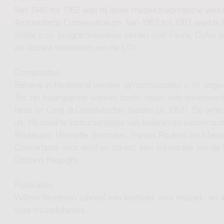
Van 1945 tot 1952 was hij leraar muziektheoretische vak
Amsterdams Conservatorium. Van 1952 tot 1983 werkte h
stelde o.m. programmaseries samen over Fauré, Dufay e
als docent verbonden aan de LOI.
Composities
Behalve in Nederland werden zijn composities o.m. uitg
Tot zijn belangrijkste werken horen, naast vele orkestwe
fardé en Canti di Castelvecchio (beiden uit 1951). De om
uit. Hij maakte instrumentaties van liederen en kamermuz
Boulanger, Henriëtte Bosmans, Francis Poulenc en Manuel 
Concertante voor viool en orkest, een orkestratie van de S
Ottorino Respighi.
Publicaties
Willem Strietman schreef een leerboek voor muziek- en a
voor muziektheorie.