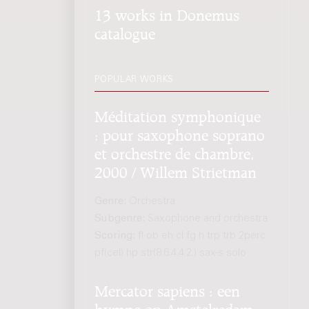
13 works in Donemus
catalogue
POPULAR WORKS
Méditation symphonique
: pour saxophone soprano
et orchestre de chambre,
2000 / Willem Strietman
Genre:
Orchestra
Subgenre:
Saxophone and orchestra
Scoring:
fl ob eh cl fg h trp trb 2perc
pf(cel) hp str(8.6.4.4.2.) sax-s solo
Mercator sapiens : een
hymne op Amstelredam