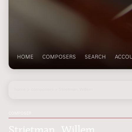
HOME
COMPOSERS
SEARCH
ACCO
home
>
composers
> Strietman, Willem
COMPOSER
Strietman, Willem