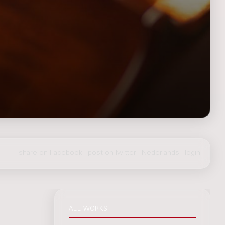
share on Facebook
|
post on Twitter
|
Nederlands
|
login
ALL WORKS