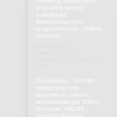
in de vorm van een
academische
feestouverture voor
symphonieorkest / Willem
Strietman
Genre:
Orchestra
Subgenre:
Orchestra
Scoring:
3333 4331 timp 4perc cel 1-
2hp str
Dix mélodies : 1947/48 /
version pour voix
moyenne et orchestre
instrumentées par Willem
Strietman, 1982/83,
Henriëtte Bosmans