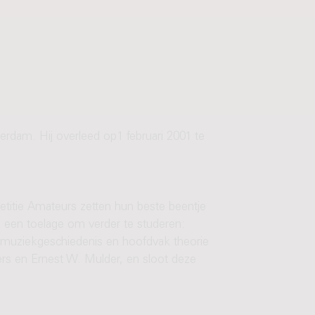
rdam. Hij overleed op1 februari 2001 te
etitie Amateurs zetten hun beste beentje
j een toelage om verder te studeren:
r muziekgeschiedenis en hoofdvak theorie
s en Ernest W. Mulder, en sloot deze