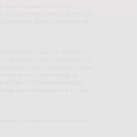
ken aan de muziekschool van het
ij als muziekmedewerker bij de AVRO en
n Guillaume de Machaut. Tevens was hij
evoerd in Brussel, Lugano en München.
rken, de liederencycli met orkest L'amour
roeporkesten voerden vele van zijn werken
iekwerken van componisten als Lili
de Falla. In 1990 schreef hij de Suite
onate voor viool en piano in b kl.t. van
lgemene cultuurhistorie en een leerboek