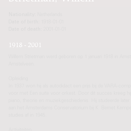
Nationality:
Netherlands
Date of birth:
1918-01-01
Date of death:
2001-01-01
1918 - 2001
Willem Strietman werd geboren op 1 januari 1918 in Amste
Amstelveen.
Opleiding
In 1937 won hij als autodidact een prijs bij de VARA-comp
voor met Een suite voor orkest. Door dit succes kreeg hi
piano, theorie en muziekgeschiedenis. Hij studeerde late
aan het Amsterdams Conservatorium bij K. Bernet Kemper
studies af in 1945.
Activiteiten