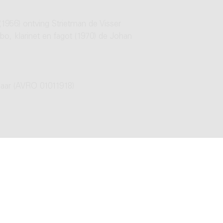
1956) ontving Strietman de Visser
bo, klarinet en fagot (1970) de Johan
 jaar (AVRO 01011918)