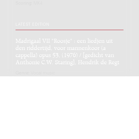
Scoring:
MK4
LATEST EDITION
Madrigaal VII "Roosje" : een liedjen uit
den riddertijd, voor mannenkoor (a
cappella) opus 53, (1976) / [gedicht van
Anthonie C.W. Staring], Hendrik de Regt
Genre:
Vocal music
Subgenre:
Male choir
Scoring:
MK4
Copyright © 2012-2026 Donemus Publishing B.V. under
license from Stichting Donemus Beheer. All rights