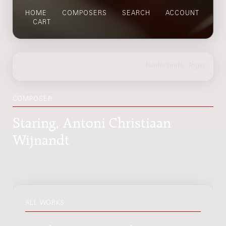
HOME
COMPOSERS
SEARCH
ACCOUNT
CART
COMPOSER
Staring, Antoni Christiaan
Wijnandt
ALL WORKS