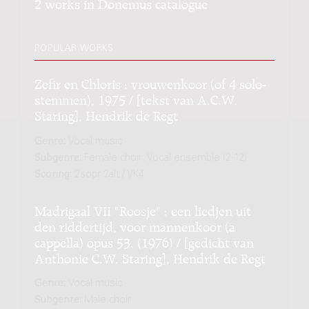
2 works in Donemus catalogue
POPULAR WORKS
Zefir en Chloris : vrouwenkoor (of 4 solo-
stemmen), 1975 / [tekst van A.C.W.
Staring], Hendrik de Regt
Genre:
Vocal music
Subgenre:
Female choir; Vocal ensemble (2-12)
Scoring:
2sopr 2alt / VK4
Madrigaal VII "Roosje" : een liedjen uit
den riddertijd, voor mannenkoor (a
cappella) opus 53, (1976) / [gedicht van
Anthonie C.W. Staring], Hendrik de Regt
Genre:
Vocal music
Subgenre:
Male choir