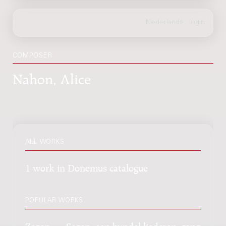
COMPOSER
Nahon, Alice
ALL WORKS
1 work in Donemus catalogue
POPULAR WORKS
Zegen : = Segen, een bundel liederen, zang