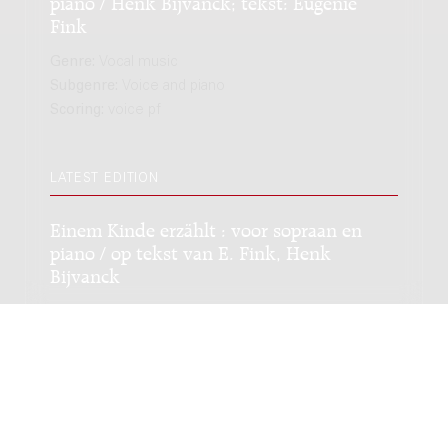
piano / Henk Bijvanck; tekst: Eugenie
Fink
Genre:
Vocal music
Subgenre:
Voice and piano
Scoring:
voice pf
LATEST EDITION
Einem Kinde erzählt : voor sopraan en
piano / op tekst van E. Fink, Henk
Bijvanck
Genre:
Vocal music
Subgenre:
Voice and piano
Scoring:
sopr pf