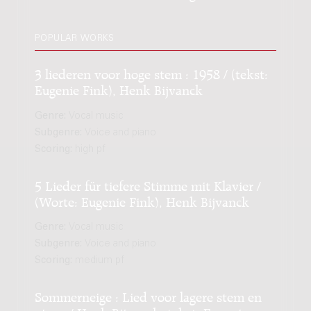
POPULAR WORKS
3 liederen voor hoge stem : 1958 / (tekst:
Eugenie Fink), Henk Bijvanck
Genre:
Vocal music
Subgenre:
Voice and piano
Scoring:
high pf
5 Lieder für tiefere Stimme mit Klavier /
(Worte: Eugenie Fink), Henk Bijvanck
Genre:
Vocal music
Subgenre:
Voice and piano
Scoring:
medium pf
Sommerneige : Lied voor lagere stem en