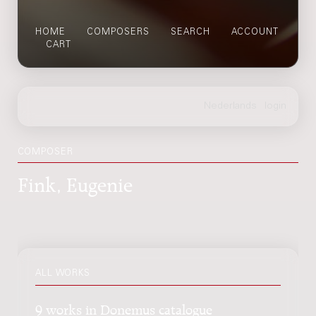
HOME
COMPOSERS
SEARCH
ACCOUNT
CART
COMPOSER
Fink, Eugenie
ALL WORKS
9 works in Donemus catalogue