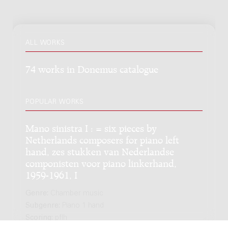
ALL WORKS
74 works in Donemus catalogue
POPULAR WORKS
Mano sinistra I : = six pieces by
Netherlands composers for piano left
hand, zes stukken van Nederlandse
componisten voor piano linkerhand,
1959-1961, I
Genre:
Chamber music
Subgenre:
Piano 1 hand
Scoring:
pflh