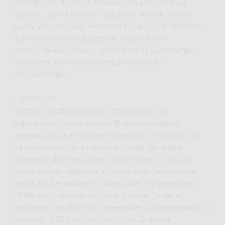
Schoute, Cor de Groot, Maurice van IJzer, Piet van
Egmond, Jan en Herman Nieland en Frans Hasselaar
(veelal voor de radio). Felderhof is auteur van Practische
Harmonieleer (niet uitgegeven, bedoeld voor
conservatoriumgebruik). Verder hield hij voordrachten
voor onder andere de Wereldomroep en de
Volksuniversiteit.
Composities
Felderhof heeft composities geschreven voor
(school)orkest, kamermuziek (5 strijkkwartetten),
zangstem, koor en de opera Vliegvuur. Sinfonietta voor
orkest werd op zijn eindexamen onder zijn leiding
uitgevoerd door het conservatoriumorkest. Voor zijn
vocale werken gebruikte hij bij voorkeur Nederlandse
gedichten. De cantate Tot wien zullen wij henengaan?
(1948) is op tekst van zijn broer Herman Felderhof
geschreven en de komische eenakter Een serenade in St.
Jansnacht (1931) op tekst van J. van Dokkum.