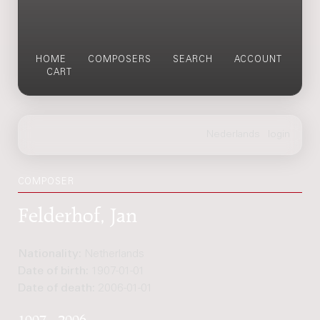
HOME
COMPOSERS
SEARCH
ACCOUNT
CART
COMPOSER
Felderhof, Jan
Nationality:
Netherlands
Date of birth:
1907-01-01
Date of death:
2006-01-01
1907 - 2006