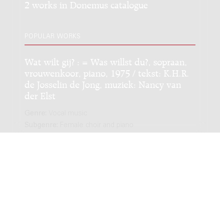
2 works in Donemus catalogue
POPULAR WORKS
Wat wilt gij? : = Was willst du?, sopraan,
vrouwenkoor, piano, 1975 / tekst: K.H.R.
de Josselin de Jong, muziek: Nancy van
der Elst
Genre:
Vocal music
Subgenre:
Female choir and piano
Scoring:
sopr VK3 pf
Wat wilt Gij? : = Was willst Du?, sopraan,
vrouwenkoor, orkest, 1975 / tekst: K.H.R.
de Josselin de Jong, muziek: Nancy van
der Elst
Genre:
Vocal music