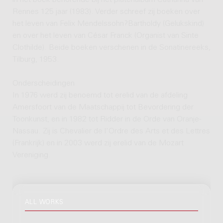
in het boek behorende bij het platenalbum Catharina van
Rennes 125 jaar (1983). Verder schreef zij boeken over
het leven van Felix Mendelssohn?Bartholdy (Gelukskind)
en over het leven van César Franck (Organist van Sinte
Clothilde). Beide boeken verschenen in de Sonatinereeks,
Tilburg, 1953.
Onderscheidingen
In 1976 werd zij benoemd tot erelid van de afdeling
Amersfoort van de Maatschappij tot Bevordering der
Toonkunst, en in 1982 tot Ridder in de Orde van Oranje-
Nassau. Zij is Chevalier de l'Ordre des Arts et des Lettres
(Frankrijk) en in 2003 werd zij erelid van de Mozart
Vereniging.
ALL WORKS