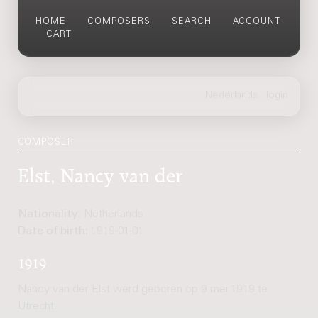
HOME
COMPOSERS
SEARCH
ACCOUNT
CART
COMPOSER
Elst, Nancy van der
Nationality:
Netherlands
Date of birth:
1919-01-01
1919
Nancy van der Elst werd geboren op 9 mei 1919 te
Utrecht.