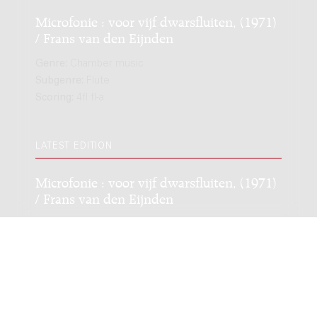
Microfonie : voor vijf dwarsfluiten, (1971)
/ Frans van den Eijnden
Genre:
Chamber music
Subgenre:
Flute
Scoring:
4fl fl-a
LATEST EDITION
Microfonie : voor vijf dwarsfluiten, (1971)
/ Frans van den Eijnden
Genre:
Chamber music
Subgenre:
Flute
Scoring:
4fl fl-a