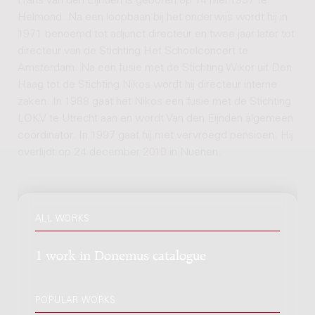
Frans van den Eijnden is geboren op 14 mei 1937 te
Helmond. Na een loopbaan bij het onderwijs wordt hij in
1971 benoemd tot adjunct directeur en twee jaar later tot
directeur van de Stichting Het Schoolconcert te
Amsterdam. Na een fusie met de Stichting Wikor uit Den
Haag tot de Stichting Nikos wordt hij directeur interne
zaken. In 1988 gaat het Nikos een fusie met de Stichting
LOKV te Utrecht aan en wordt Van den Eijnden algemeen
coördinator. In 1997 gaat hij met vervroegd pensioen. Hij
overlijdt op 24 december 2010 in Nuenen.
ALL WORKS
1 work in Donemus catalogue
POPULAR WORKS