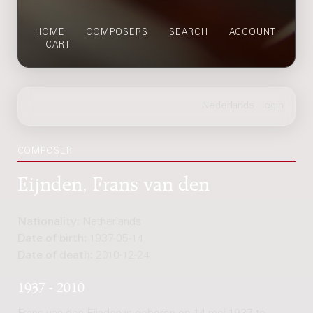
HOME
COMPOSERS
SEARCH
ACCOUNT
CART
COMPOSER
Eijnden, Frans van den
Nationality:
Netherlands
Date of birth:
1937-05-14
Date of death:
2010-12-24
1937 - 2010