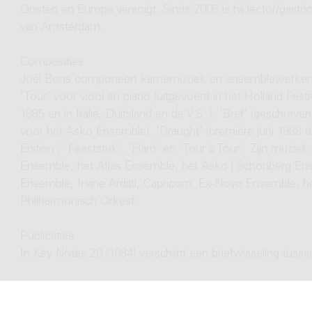
Oosten en Europa verenigt. Sinds 2005 is hij lector/gast
van Amsterdam.
Composities
Joël Bons componeert kamemuziek en ensemblewerken zoal
'Tour' voor viool en piano (uitgevoerd in het Holland Fes
1985 en in Italië, Duitsland en de V.S. ), 'Bref' (geschre
voor het Asko Ensemble), 'Draught' (première juni 1988 d
Edition', 'Feeststuk', 'Flard' en 'Tour à Tour'. Zijn muzi
Ensemble, het Atlas Ensemble, het Asko | Schönberg Ens
Ensemble, Irvine Arditti, Capricorn, Ex-Novo Ensemble, 
Philharmonisch Orkest.
Publicaties
In Key Notes 20 (1984) verschijnt een briefwisseling tus
Prijzen
In 1998 ontvangt het Nieuw Ensemble met Joël Bons de 