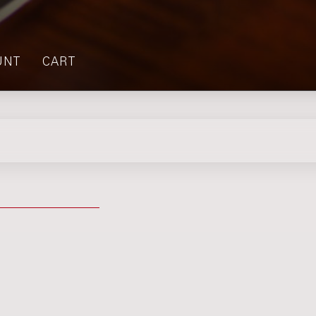
UNT
CART