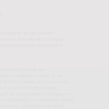
n.
bert Heppener aan het Sweelinck
ussen in Siena (bij Franco Donatoni,
studie voort bij Brian Ferneyhough in
an het Nieuw Ensemble, een
ering van eigentijdse muziek. In het
ie Proms in Paradiso en is hij de motor
rkt hij voor het Holland Festival,
ng en het Amsterdamse Concertgebouw.
Centraal Azië; in datzelfde jaar richt hij
uit China, Centraal Azië, het Nabije