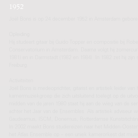
1952
Joël Bons is op 24 december 1952 in Amsterdam gebore
Opleiding
Hij studeert gitaar bij Guido Topper en compositie bij Ro
Conservatorium in Amsterdam. Daarna volgt hij zomercurs
1981) en in Darmstadt (1982 en 1984). In 1982 zet hij zijn 
Freiburg.
Activiteiten
Joël Bons is medeoprichter, gitarist en artistiek leider v
kamermuziekgroep die zich uitsluitend toelegt op de uitvo
midden van de jaren 1980 staat hij aan de wieg van de ser
achter het Jaar van de Ensembles. Als artistiek adviseur we
Gaudeamus, ISCM, Donemus, Rotterdamse Kunststichti
In 2002 maakt Bons studiereizen naar het Midden-Oosten en 
het Atlas Ensemble op – een uniek kamerorkest dat musici 