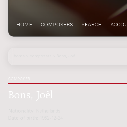
HOME
COMPOSERS
SEARCH
ACCO
home
>
composers
> Bons, Joël
COMPOSER
Bons, Joël
Nationality:
Netherlands
Date of birth:
1952-12-24