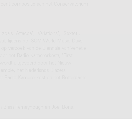
docent compositie aan het Conservatorium
s 'Attacca', 'Variations', 'Sextet',
tival, tijdens de ISCM World Music Days
ven op verzoek van de Biennale van Venetië
oor het Radio Kamerorkest), 'First
ek wordt uitgevoerd door het Nieuw
emble, het Nederlands Blazers
het Radio Kamerorkest en het Rotterdams
sen Brian Ferneyhough en Joël Bons.
Prins Bernhard Fonds muziekprijs. De