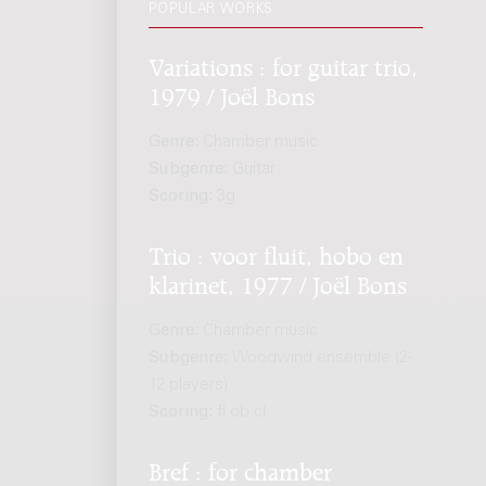
POPULAR WORKS
Variations : for guitar trio,
1979 / Joël Bons
Genre:
Chamber music
Subgenre:
Guitar
Scoring:
3g
Trio : voor fluit, hobo en
klarinet, 1977 / Joël Bons
Genre:
Chamber music
Subgenre:
Woodwind ensemble (2-
12 players)
Scoring:
fl ob cl
Bref : for chamber