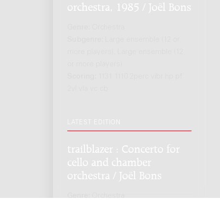
orchestra, 1985 / Joël Bons
Genre:
Orchestra
Subgenre:
Large ensemble (12 or
more players); Large ensemble (12
or more players)
Scoring:
1131 1110 2perc vibr hp pf
2vl vla vc cb
LATEST EDITION
trailblazer : Concerto for
cello and chamber
orchestra / Joël Bons
Genre:
Orchestra
Subgenre:
Cello and orchestra