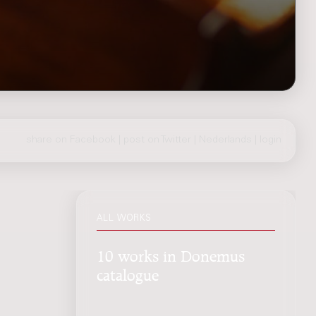
share on Facebook
|
post on Twitter
|
Nederlands
|
login
ALL WORKS
10 works in Donemus
catalogue